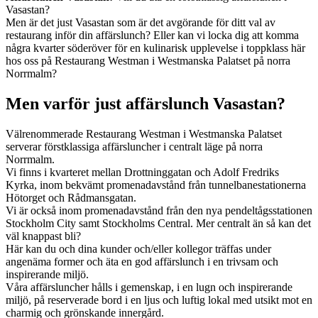
Vasastan?
Men är det just Vasastan som är det avgörande för ditt val av
restaurang inför din affärslunch? Eller kan vi locka dig att komma
några kvarter söderöver för en kulinarisk upplevelse i toppklass här
hos oss på Restaurang Westman i Westmanska Palatset på norra
Norrmalm?
Men varför just affärslunch Vasastan?
Välrenommerade Restaurang Westman i Westmanska Palatset
serverar förstklassiga affärsluncher i centralt läge på norra
Norrmalm.
Vi finns i kvarteret mellan Drottninggatan och Adolf Fredriks
Kyrka, inom bekvämt promenadavstånd från tunnelbanestationerna
Hötorget och Rådmansgatan.
Vi är också inom promenadavstånd från den nya pendeltågsstationen
Stockholm City samt Stockholms Central. Mer centralt än så kan det
väl knappast bli?
Här kan du och dina kunder och/eller kollegor träffas under
angenäma former och äta en god affärslunch i en trivsam och
inspirerande miljö.
Våra affärsluncher hålls i gemenskap, i en lugn och inspirerande
miljö, på reserverade bord i en ljus och luftig lokal med utsikt mot en
charmig och grönskande innergård.