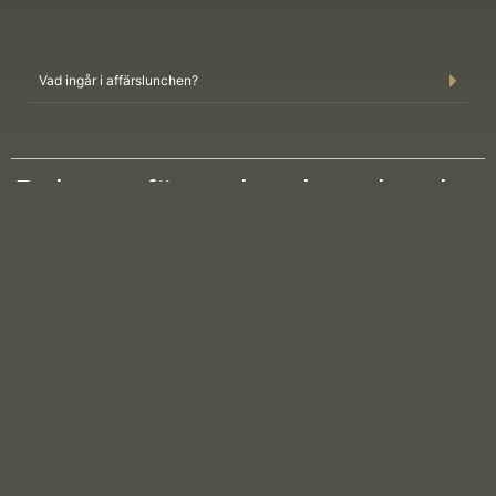
Vad ingår i affärslunchen?
Boka nu för en lunchupplevelse
i toppklass!
Navigera
Hitta hit
Westmanska
Holländargatan 17
KONFERENS
Palatset –
111 60 Stockholm
MAT &
Kontakta
DRYCK
Din
oss
EVENT