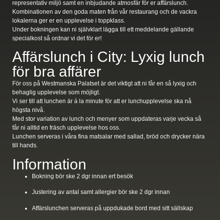
representativ miljö samt en inbjudande atmosfär för er affärslunch.
Kombinationen av den goda maten från vår restaurang och de vackra
lokalerna ger er en upplevelse i toppklass.
Under bokningen kan ni självklart lägga till ett meddelande gällande
specialkost så ordnar vi det för er!
Affärslunch i City: Lyxig lunch
för bra affärer
För oss på Westmanska Palatset är det viktigt att ni får en så lyxig och
behaglig upplevelse som möjligt.
Vi ser till att lunchen är á la minute för att er lunchupplevelse ska nå
högsta nivå.
Med stor variation av lunch och menyer som uppdateras varje vecka så
får ni alltid en fräsch upplevelse hos oss.
Lunchen serveras i våra fina matsalar med sallad, bröd och drycker nära
till hands.
Information
Bokning bör ske 2 dgr innan ert besök
Justering av antal samt allergier bör ske 2 dgr innan
Affärslunchen serveras på uppdukade bord med sitt sällskap