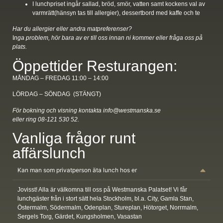
I lunchpriset ingår sallad, bröd, smör, vatten samt kockens val av
varmrätt(hänsyn tas till allergier), dessertbord med kaffe och te
Har du allergier eller andra matpreferenser?
I
nga problem, hör bara av er till oss innan ni kommer eller fråga oss på
plats.
Öppettider Resturangen:
MÅNDAG – FREDAG 11:00 – 14:00
LÖRDAG – SÖNDAG (STÄNGT)
För bokning och visning kontakta info@westmanska.se
eller ring 08-121 530 52.
Vanliga frågor runt
affärslunch
Kan man som privatperson äta lunch hos er
Jovisst! Alla är välkomna till oss på Westmanska Palatset! Vi får
lunchgäster från i stort sätt hela Stockholm, bl.a. City, Gamla Stan,
Östermalm, Södermalm, Odenplan, Stureplan, Hötorget, Norrmalm,
Sergels Torg, Gärdet, Kungsholmen, Vasastan