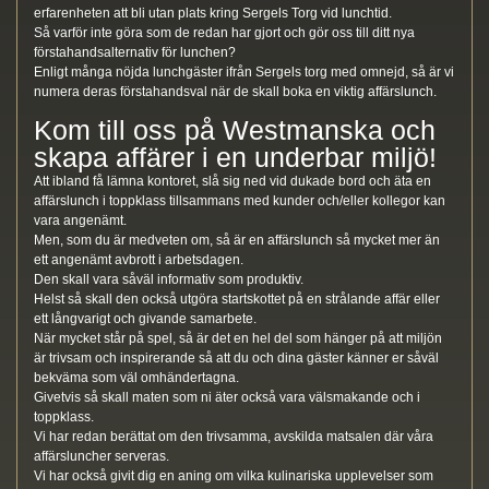
erfarenheten att bli utan plats kring Sergels Torg vid lunchtid.
Så varför inte göra som de redan har gjort och gör oss till ditt nya
förstahandsalternativ för lunchen?
Enligt många nöjda lunchgäster ifrån Sergels torg med omnejd, så är vi
numera deras förstahandsval när de skall boka en viktig affärslunch.
Kom till oss på Westmanska och
skapa affärer i en underbar miljö!
Att ibland få lämna kontoret, slå sig ned vid dukade bord och äta en
affärslunch i toppklass tillsammans med kunder och/eller kollegor kan
vara angenämt.
Men, som du är medveten om, så är en affärslunch så mycket mer än
ett angenämt avbrott i arbetsdagen.
Den skall vara såväl informativ som produktiv.
Helst så skall den också utgöra startskottet på en strålande affär eller
ett långvarigt och givande samarbete.
När mycket står på spel, så är det en hel del som hänger på att miljön
är trivsam och inspirerande så att du och dina gäster känner er såväl
bekväma som väl omhändertagna.
Givetvis så skall maten som ni äter också vara välsmakande och i
toppklass.
Vi har redan berättat om den trivsamma, avskilda matsalen där våra
affärsluncher serveras.
Vi har också givit dig en aning om vilka kulinariska upplevelser som