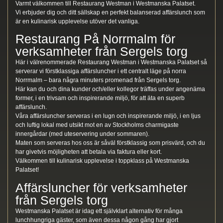
Varmt välkommen till Restaurang Westman i Westmanska Palatset.
Vi erbjuder dig och ditt sällskap en perfekt balanserad affärslunch som
är en kulinarisk upplevelse utöver det vanliga.
Restaurang På Norrmalm för
verksamheter från Sergels torg
Här i välrenommerade Restaurang Westman i Westmanska Palatset så
serverar vi förstklassiga affärsluncher i ett centralt läge på norra
Norrmalm – bara några minuters promenad från Sergels torg.
Här kan du och dina kunder och/eller kollegor träffas under angenäma
former, i en trivsam och inspirerande miljö, för att äta en superb
affärslunch.
Våra affärsluncher serveras i en lugn och inspirerande miljö, i en ljus
och luftig lokal med utsikt mot en av Stockholms charmigaste
innergårdar (med uteservering under sommaren).
Maten som serveras hos oss är såväl förstklassig som prisvärd, och du
har givetvis möjligheten att betala via faktura eller kort.
Välkommen till kulinarisk upplevelse i toppklass på Westmanska
Palatset!
Affärsluncher för verksamheter
från Sergels torg
Westmanska Palatset är idag ett självklart alternativ för många
lunchhungriga gäster, som även dessa någon gång har gjort