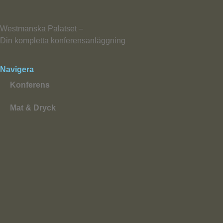
Westmanska Palatset –
Din kompletta konferensanläggning
Navigera
Konferens
Mat & Dryck
Event
Historia
Galleri
Allmänna villkor