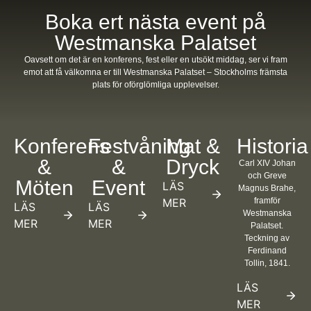
Boka ert nästa event på
Westmanska Palatset
Oavsett om det är en konferens, fest eller en utsökt middag, ser vi fram
emot att få välkomna er till Westmanska Palatset – Stockholms främsta
plats för oförglömliga upplevelser.
Konferens
Festvåning
Mat &
Historia
&
&
Dryck
Carl XIV Johan
och Greve
Möten
Event
LÄS
Magnus Brahe,
MER
framför
LÄS
LÄS
Westmanska
MER
MER
Palatset.
Teckning av
Ferdinand
Tollin, 1841.
LÄS
MER