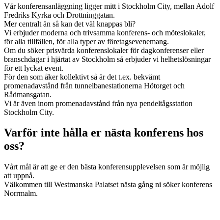
Vår konferensanläggning ligger mitt i Stockholm City, mellan Adolf
Fredriks Kyrka och Drottninggatan.
Mer centralt än så kan det väl knappas bli?
Vi erbjuder moderna och trivsamma konferens- och möteslokaler,
för alla tillfällen, för alla typer av företagsevenemang.
Om du söker prisvärda konferenslokaler för dagkonferenser eller
branschdagar i hjärtat av Stockholm så erbjuder vi helhetslösningar
för ett lyckat event.
För den som åker kollektivt så är det t.ex. bekvämt
promenadavstånd från tunnelbanestationerna Hötorget och
Rådmansgatan.
Vi är även inom promenadavstånd från nya pendeltågsstation
Stockholm City.
Varför inte hålla er nästa konferens hos
oss?
Vårt mål är att ge er den bästa konferensupplevelsen som är möjlig
att uppnå.
Välkommen till Westmanska Palatset nästa gång ni söker konferens
Norrmalm.