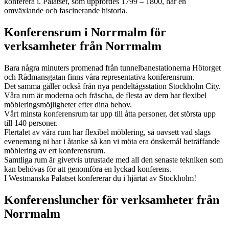
konferera i. Palatset, som uppfördes 1799 – 1800, har en
omväxlande och fascinerande historia.
Konferensrum i Norrmalm för
verksamheter från Norrmalm
Bara några minuters promenad från tunnelbanestationerna Hötorget
och Rådmansgatan finns våra representativa konferensrum.
Det samma gäller också från nya pendeltågsstation Stockholm City.
Våra rum är moderna och fräscha, de flesta av dem har flexibel
möbleringsmöjligheter efter dina behov.
Vårt minsta konferensrum tar upp till åtta personer, det största upp
till 140 personer.
Flertalet av våra rum har flexibel möblering, så oavsett vad slags
evenemang ni har i åtanke så kan vi möta era önskemål beträffande
möblering av ert konferensrum.
Samtliga rum är givetvis utrustade med all den senaste tekniken som
kan behövas för att genomföra en lyckad konferens.
I Westmanska Palatset konfererar du i hjärtat av Stockholm!
Konferensluncher för verksamheter från
Norrmalm