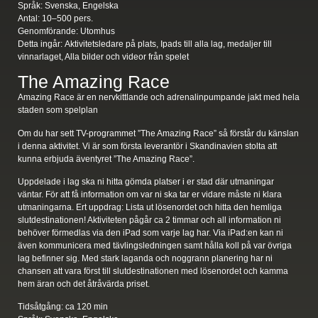
Språk:
Svenska, Engelska
Antal:
10–500 pers.
Genomförande:
Utomhus
Detta ingår:
Aktivitetsledare på plats, Ipads till alla lag, medaljer till
vinnarlaget, Alla bilder och videor från spelet
The Amazing Race
Amazing Race är en nervkittlande och adrenalinpumpande jakt med hela
staden som spelplan
Om du har sett TV-programmet ”The Amazing Race” så förstår du känslan
i denna aktivitet. Vi är som första leverantör i Skandinavien stolta att
kunna erbjuda äventyret ”The Amazing Race”.
Uppdelade i lag ska ni hitta gömda platser i er stad där utmaningar
väntar. För att få information om var ni ska tar er vidare måste ni klara
utmaningarna. Ert uppdrag: Lista ut lösenordet och hitta den hemliga
slutdestinationen! Aktiviteten pågår ca 2 timmar och all information ni
behöver förmedlas via den iPad som varje lag har. Via iPad:en kan ni
även kommunicera med tävlingsledningen samt hålla koll på var övriga
lag befinner sig. Med stark laganda och noggrann planering har ni
chansen att vara först till slutdestinationen med lösenordet och kamma
hem äran och det åtråvärda priset.
Tidsåtgång:
ca 120 min