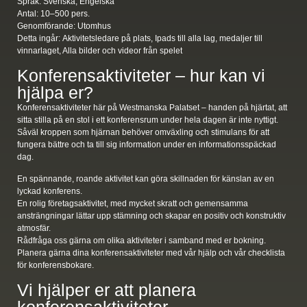
Språk:
Svenska, Engelska
Antal:
10–500 pers.
Genomförande:
Utomhus
Detta ingår:
Aktivitetsledare på plats, Ipads till alla lag, medaljer till
vinnarlaget, Alla bilder och videor från spelet
Konferensaktiviteter – hur kan vi
hjälpa er?
Konferensaktiviteter här på Westmanska Palatset – handen på hjärtat, att
sitta stilla på en stol i ett konferensrum under hela dagen är inte nyttigt.
Såväl kroppen som hjärnan behöver omväxling och stimulans för att
fungera bättre och ta till sig information under en informationsspäckad
dag.
En spännande, roande aktivitet kan göra skillnaden för känslan av en
lyckad konferens.
En rolig företagsaktivitet, med mycket skratt och gemensamma
ansträngningar lättar upp stämning och skapar en positiv och konstruktiv
atmosfär.
Rådfråga oss gärna om olika aktiviteter i samband med er bokning.
Planera gärna dina konferensaktiviteter med vår hjälp och vår checklista
för konferensbokare.
Vi hjälper er att planera
konferensaktiviteter