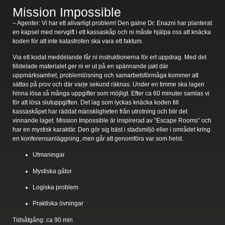
Mission Impossible
– Agenter: Vi har ett allvarligt problem! Den galne Dr. Enazni har planterat
en kapsel med nervgift i ett kassaskåp och ni måste hjälpa oss att knäcka
koden för att inte katastrofen ska vara ett faktum.
Via ett kodat meddelande får ni instruktionerna för ert uppdrag. Med det
tilldelade materialet ger ni er ut på en spännande jakt där
uppmärksamhet, problemlösning och samarbetsförmåga kommer att
sättas på prov och där varje sekund räknas. Under en timme ska lagen
hinna lösa så många uppgifter som möjligt. Efter ca 60 minuter samlas vi
för att lösa slutuppgiften. Det lag som lyckas knäcka koden till
kassaskåpet har räddat mänskligheten från utrotning och blir det
vinnande laget. Mission Impossible är inspirerad av ”Escape Rooms” och
har en mystisk karaktär. Den gör sig bäst i stadsmiljö eller i området kring
en konferensanläggning, men går att genomföra var som helst.
Utmaningar
Mystiska gåtor
Logiska problem
Praktiska övningar
Tidsåtgång:
ca 90 min