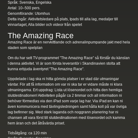
Språk:
Svenska, Engelska
Antal:
10–500 pers.
Genomförande:
Utomhus
Detta ingår:
Aktivitetsledare på plats, Ipads till alla lag, medaljer till
vinnarlaget, Alla bilder och videor från spelet
The Amazing Race
Amazing Race är en nervkittlande och adrenalinpumpande jakt med hela
staden som spelplan
Om du har sett TV-programmet ”The Amazing Race” så förstår du känslan
i denna aktivitet. Vi är som första leverantör i Skandinavien stolta att
kunna erbjuda äventyret ”The Amazing Race”.
Uppdelade i lag ska ni hitta gömda platser i er stad där utmaningar
väntar. För att få information om var ni ska tar er vidare måste ni klara
utmaningarna. Ert uppdrag: Lista ut lösenordet och hitta den hemliga
slutdestinationen! Aktiviteten pågår ca 2 timmar och all information ni
behöver förmedlas via den iPad som varje lag har. Via iPad:en kan ni
även kommunicera med tävlingsledningen samt hålla koll på var övriga
lag befinner sig. Med stark laganda och noggrann planering har ni
chansen att vara först till slutdestinationen med lösenordet och kamma
hem äran och det åtråvärda priset.
Tidsåtgång:
ca 120 min