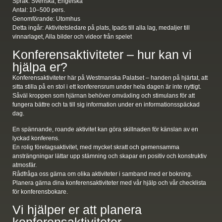
Språk:
Svenska, Engelska
Antal:
10–500 pers.
Genomförande:
Utomhus
Detta ingår:
Aktivitetsledare på plats, Ipads till alla lag, medaljer till
vinnarlaget, Alla bilder och videor från spelet
Konferensaktiviteter – hur kan vi
hjälpa er?
Konferensaktiviteter här på Westmanska Palatset – handen på hjärtat, att
sitta stilla på en stol i ett konferensrum under hela dagen är inte nyttigt.
Såväl kroppen som hjärnan behöver omväxling och stimulans för att
fungera bättre och ta till sig information under en informationsspäckad
dag.
En spännande, roande aktivitet kan göra skillnaden för känslan av en
lyckad konferens.
En rolig företagsaktivitet, med mycket skratt och gemensamma
ansträngningar lättar upp stämning och skapar en positiv och konstruktiv
atmosfär.
Rådfråga oss gärna om olika aktiviteter i samband med er bokning.
Planera gärna dina konferensaktiviteter med vår hjälp och vår checklista
för konferensbokare.
Vi hjälper er att planera
konferensaktiviteter