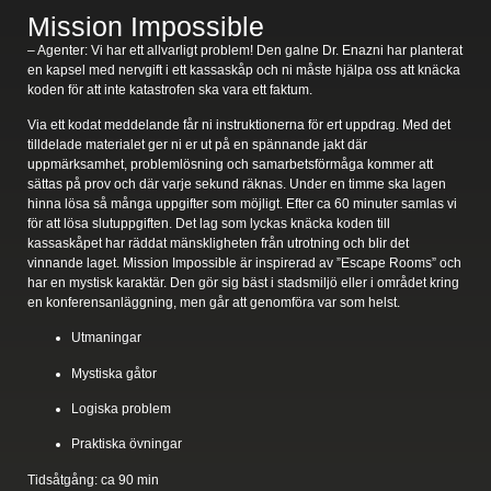
Mission Impossible
– Agenter: Vi har ett allvarligt problem! Den galne Dr. Enazni har planterat
en kapsel med nervgift i ett kassaskåp och ni måste hjälpa oss att knäcka
koden för att inte katastrofen ska vara ett faktum.
Via ett kodat meddelande får ni instruktionerna för ert uppdrag. Med det
tilldelade materialet ger ni er ut på en spännande jakt där
uppmärksamhet, problemlösning och samarbetsförmåga kommer att
sättas på prov och där varje sekund räknas. Under en timme ska lagen
hinna lösa så många uppgifter som möjligt. Efter ca 60 minuter samlas vi
för att lösa slutuppgiften. Det lag som lyckas knäcka koden till
kassaskåpet har räddat mänskligheten från utrotning och blir det
vinnande laget. Mission Impossible är inspirerad av ”Escape Rooms” och
har en mystisk karaktär. Den gör sig bäst i stadsmiljö eller i området kring
en konferensanläggning, men går att genomföra var som helst.
Utmaningar
Mystiska gåtor
Logiska problem
Praktiska övningar
Tidsåtgång:
ca 90 min